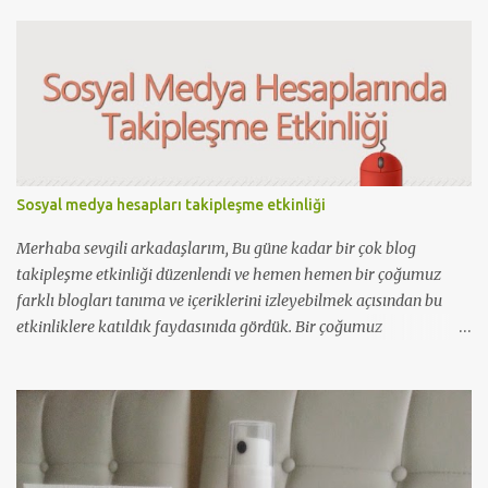
e
r
Sosyal medya hesapları takipleşme etkinliği
Merhaba sevgili arkadaşlarım, Bu güne kadar bir çok blog
takipleşme etkinliği düzenlendi ve hemen hemen bir çoğumuz
farklı blogları tanıma ve içeriklerini izleyebilmek açısından bu
etkinliklere katıldık faydasınıda gördük. Bir çoğumuz
paylaştığımız içerikleri daha çok kitlelere ulaştırabilmek
açısından sosyal paylaşım sitelerinide yoğun olarak kullanıyoruz.
Facebook,Twitter,Instagram,Bloglovin,Pinterest G+ve daha bir
çoğu. Blog içerik takiplerini genelde bilgisayar başında
olduğumuzda yapabiliyoruz değilmi.Genelimizde akıllı cep
telefonları aracılığıyla sosyal medya paylaşımlarından anında