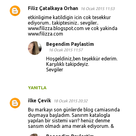
Filiz Çatalkaya Orhan
16 Ocak 2015 11:53
etkinligime katildigin icin cok tesekkur
ediyorum.. takiptesiniz.. sevgiler..
www.filizza.blogspot.com ve cok yakinda
www.filizza.com
Begendim Paylastim
16 Ocak 2015 11:57
Hoşgeldiniz,ben teşekkür ederim.
Karşılıklı takipdeyiz.
Sevgiler
YANITLA
ilke Çevik
18 Ocak 2015 20:32
Bu markayı son günlerde blog camiasında
duymaya başladım. Sanırım katalogla
yapılan bir sistemi varr? henüz denme
sansım olmadı ama merak ediyorum. &