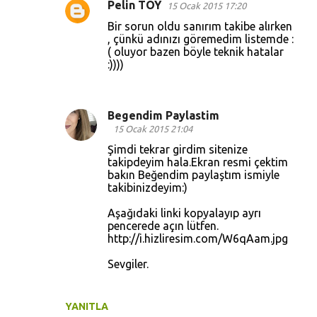
Pelin TOY
15 Ocak 2015 17:20
Bir sorun oldu sanırım takibe alırken
, çünkü adınızı göremedim listemde :
( oluyor bazen böyle teknik hatalar
:))))
Begendim Paylastim
15 Ocak 2015 21:04
Şimdi tekrar girdim sitenize
takipdeyim hala.Ekran resmi çektim
bakın Beğendim paylaştım ismiyle
takibinizdeyim:)
Aşağıdaki linki kopyalayıp ayrı
pencerede açın lütfen.
http://i.hizliresim.com/W6qAam.jpg
Sevgiler.
YANITLA