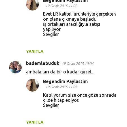
Begendim Paylastim
19 Ocak 2015 11:02
Evet LR kaliteli ürünleriyle gerçekten
ön plana çıkmaya başladı.
İş ortakları aracılığıyla satışı
yapılıyor.
Sevgiler
YANITLA
bademlebuduk
19 Ocak 2015 10:06
ambalajları da bir o kadar güzel....
Begendim Paylastim
19 Ocak 2015 11:03
Katılıyorum size önce göze sonrada
cilde hitap ediyor.
Sevgiler
YANITLA