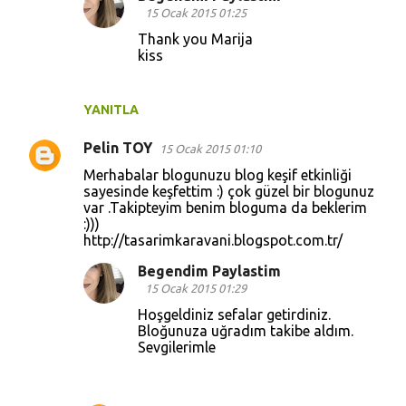
15 Ocak 2015 01:25
m
Thank you Marija
l
kiss
a
r
YANITLA
Pelin TOY
15 Ocak 2015 01:10
Merhabalar blogunuzu blog keşif etkinliği
sayesinde keşfettim :) çok güzel bir blogunuz
var .Takipteyim benim bloguma da beklerim
:)))
http://tasarimkaravani.blogspot.com.tr/
Begendim Paylastim
15 Ocak 2015 01:29
Hoşgeldiniz sefalar getirdiniz.
Bloğunuza uğradım takibe aldım.
Sevgilerimle