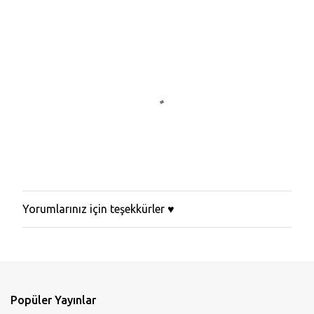
Yorumlarınız için teşekkürler ♥
Y
o
r
u
m
G
ö
Popüler Yayınlar
n
d