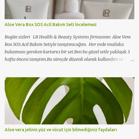
haberdar olup bilgi alabiliyoruz. Bir birimizin yayınladığı
paylaşım içeriklerine sosyal medya hesaplarımızı takibe alarak
ulaşmak dahada kolaylaşmazmı. İşte bu düşünceden yola çıkarak
Aloe Vera Box SOS Acil Bakım Seti İncelemesi
istedimki bu etkinlikle hepimiz bir birimizi SOSYAL MEDYA
HESAPLARI mızdanda takip edelim. Peki bu nasıl olacak? Bu
Bugün sizleri LR Health & Beauty Systems firmasının Aloe Vera
etkinlik altına bağlı olduğunuz tüm Blog,
Box SOS Acil Bakım Setiyle tanıştıracağım. Her evde mutlaka
Facebook,Twitter,Instagram,Blogl...
bulunması gereken kurtarıcı bir set.Ben bu güzel setle yaklaşık 3
hafta öncesi tanıştım.Bu süreçde düzenli olarak kullandım ve
evimde sürekli bulunması gerekliler arasında yer aldı. Kullanıp
deneyimlediğim bu güzel ürünü sizlere de elimden geldiğince
tanıtmaya çalışacağım. Ürünü tek tek tanıtmaya başlamadan
önce bu setin ana maddesini oluşuran Aoe Vera yı önce iyice
tanıyalım.
Aloe vera jelinin yüz ve vücut için bilmediğiniz faydaları