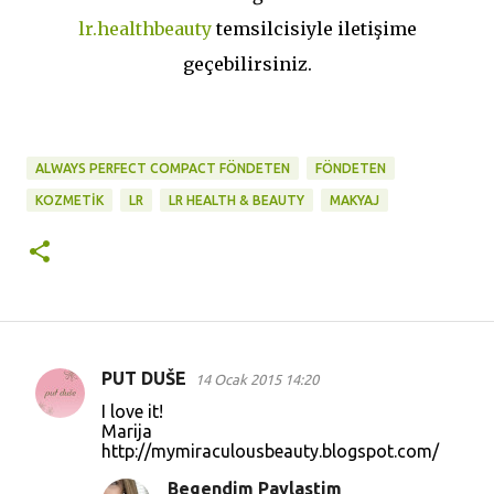
lr.healthbeauty
temsilcisiyle iletişime
geçebilirsiniz.
ALWAYS PERFECT COMPACT FÖNDETEN
FÖNDETEN
KOZMETIK
LR
LR HEALTH & BEAUTY
MAKYAJ
PUT DUŠE
14 Ocak 2015 14:20
Y
I love it!
o
Marija
http://mymiraculousbeauty.blogspot.com/
r
u
Begendim Paylastim