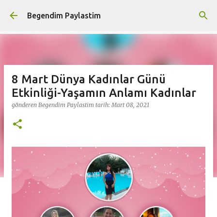
Ana içeriğe atla
Begendim Paylastim
8 Mart Dünya Kadınlar Günü
Etkinliği-Yaşamın Anlamı Kadınlar
gönderen
Begendim Paylastim
tarih:
Mart 08, 2021