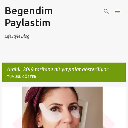
Begendim
Ana içeriğe atla
Paylastim
LifeStyle Blog
Aralık, 2019 tarihine ait yayınlar gösteriliyor
TÜMÜNÜ GÖSTER
K
a
y
ı