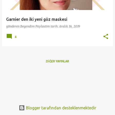
t
l
a
Garnier den iki yeni göz maskesi
r
gönderen
Begendim Paylastim
tarih:
Aralık 16, 2019
4
DIĞER YAYINLAR
Blogger tarafından desteklenmektedir