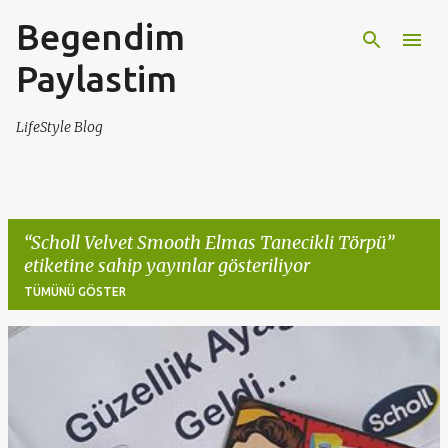
Begendim
Ana içeriğe atla
Paylastim
LifeStyle Blog
Scholl Velvet Smooth Elmas Tanecikli Törpü
etiketine sahip yayınlar gösteriliyor
TÜMÜNÜ GÖSTER
K
a
y
ı