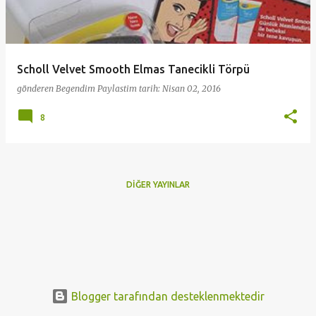
t
l
a
Scholl Velvet Smooth Elmas Tanecikli Törpü
r
gönderen
Begendim Paylastim
tarih:
Nisan 02, 2016
8
DIĞER YAYINLAR
Blogger tarafından desteklenmektedir