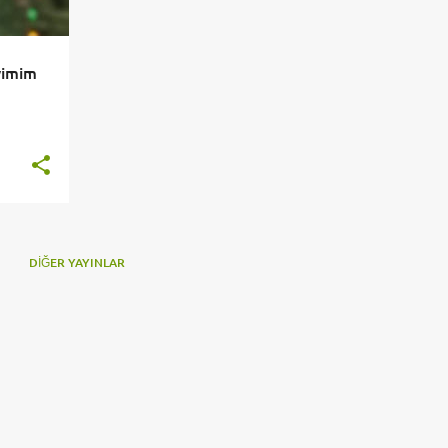
yimim
DIĞER YAYINLAR