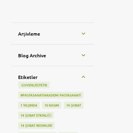
Arşivleme
Blog Archive
Etiketler
‬ GUVENLIESTETIK
#PASTASANATIAKADEMI PASTASANATI
1 YAŞINDA
10 KASIM
14 ŞUBAT
14 ŞUBAT ETKINLIĞI
14 ŞUBAT RESIMLERI