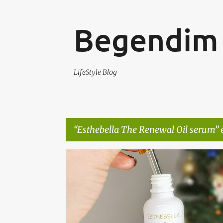
Begendim 
LifeStyle Blog
Esthebella The Renewal Oil serum
e
K
CILT BAKIMI
CILT SERUMU
CILTBAKIMI
a
y
ı