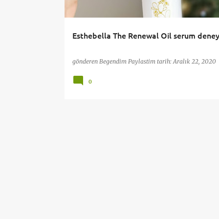
t
l
Esthebella The Renewal Oil serum dene
a
r
gönderen
Begendim Paylastim
tarih:
Aralık 22, 2020
0