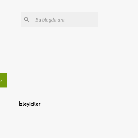
R
İzleyiciler