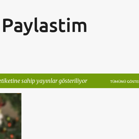
Ana içeriğe atla
Paylastim
tiketine sahip yayınlar gösteriliyor
TÜMÜNÜ GÖSTE
+
2