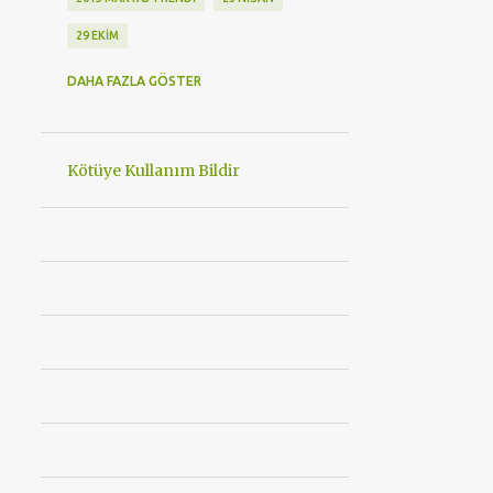
29 EKIM
29 EKIM CUMHURIYET BAYRAMI
DAHA FAZLA GÖSTER
3. İZZET BAYSAL ULUSLARARASI MUTFAK GÜNLERI
30 AĞUSTOS ZAFER BAYRAMIMIZ KUTLU OLSUN
Kötüye Kullanım Bildir
360 DERECE BAKIM
360EAST MODA
4 MEVSIM LAZER EPILASYON
4 TEKERLEKLI STAR WARS PATEN
48 SAAT KORUMA
489BAYRAMDIRHACIBEKIR
5 YILDIZLI OTEL
8 MART
8 MART KADINLAR GÜNÜ ETKINLIK
A101
ABSOLUTE NEW YORK
ACI BARBEKÜ
ACIBADEM