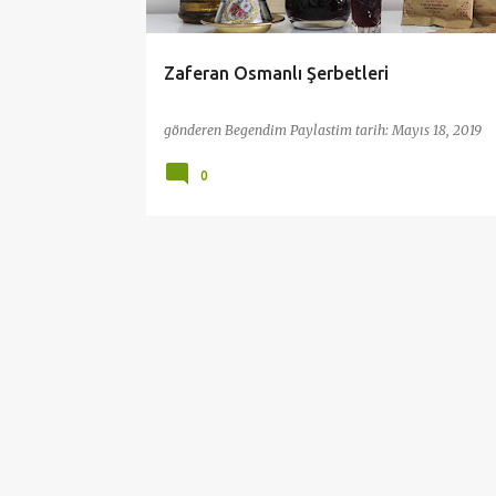
l
a
Zaferan Osmanlı Şerbetleri
r
gönderen
Begendim Paylastim
tarih:
Mayıs 18, 2019
0