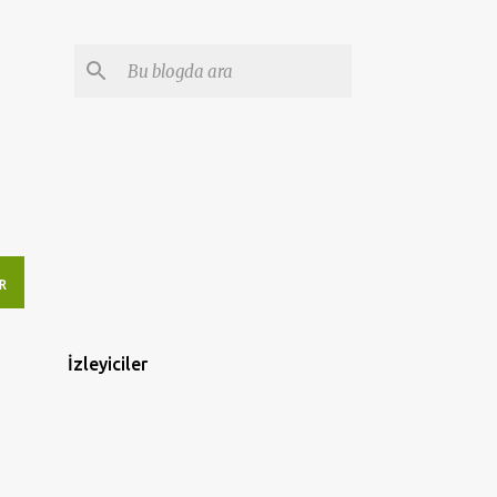
R
İzleyiciler