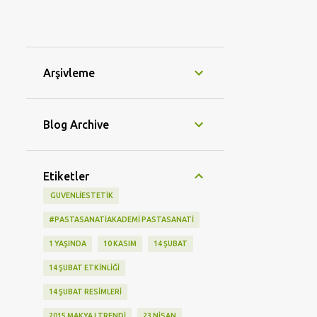
Arşivleme
Blog Archive
Etiketler
‬ GUVENLIESTETIK
#PASTASANATIAKADEMI PASTASANATI
1 YAŞINDA
10 KASIM
14 ŞUBAT
14 ŞUBAT ETKINLIĞI
14 ŞUBAT RESIMLERI
2015 MAKYAJ TRENDI
23 NISAN