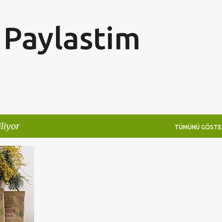
Ana içeriğe atla
Paylastim
liyor
TÜMÜNÜ GÖSTE
+
2