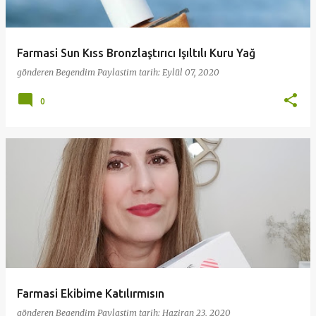
t
l
a
Farmasi Sun Kıss Bronzlaştırıcı Işıltılı Kuru Yağ
r
gönderen
Begendim Paylastim
tarih:
Eylül 07, 2020
0
Farmasi Ekibime Katılırmısın
gönderen
Begendim Paylastim
tarih:
Haziran 23, 2020