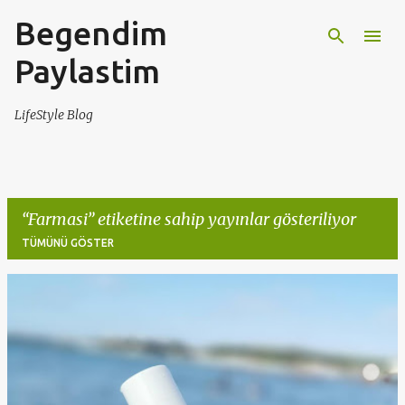
Begendim
Ana içeriğe atla
Paylastim
LifeStyle Blog
Farmasi
etiketine sahip yayınlar gösteriliyor
TÜMÜNÜ GÖSTER
K
a
y
ı