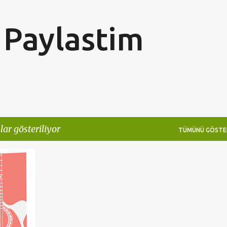
Ana içeriğe atla
Paylastim
lar gösteriliyor
TÜMÜNÜ GÖSTE
+
5