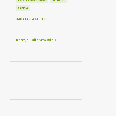
29 EKIM
29 EKIM CUMHURIYET BAYRAMI
DAHA FAZLA GÖSTER
3. İZZET BAYSAL ULUSLARARASI MUTFAK GÜNLERI
30 AĞUSTOS ZAFER BAYRAMIMIZ KUTLU OLSUN
Kötüye Kullanım Bildir
360 DERECE BAKIM
360EAST MODA
4 MEVSIM LAZER EPILASYON
4 TEKERLEKLI STAR WARS PATEN
48 SAAT KORUMA
489BAYRAMDIRHACIBEKIR
5 YILDIZLI OTEL
8 MART
8 MART KADINLAR GÜNÜ ETKINLIK
A101
ABSOLUTE NEW YORK
ACI BARBEKÜ
ACIBADEM