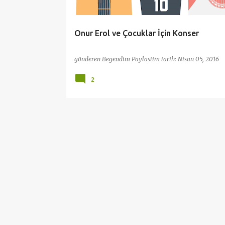
l
a
Onur Erol ve Çocuklar İçin Konser
r
gönderen
Begendim Paylastim
tarih:
Nisan 05, 2016
2