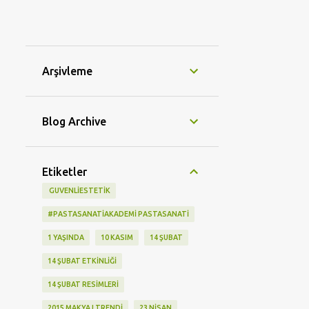
Arşivleme
Blog Archive
Etiketler
‬ GUVENLIESTETIK
#PASTASANATIAKADEMI PASTASANATI
1 YAŞINDA
10 KASIM
14 ŞUBAT
14 ŞUBAT ETKINLIĞI
14 ŞUBAT RESIMLERI
2015 MAKYAJ TRENDI
23 NISAN