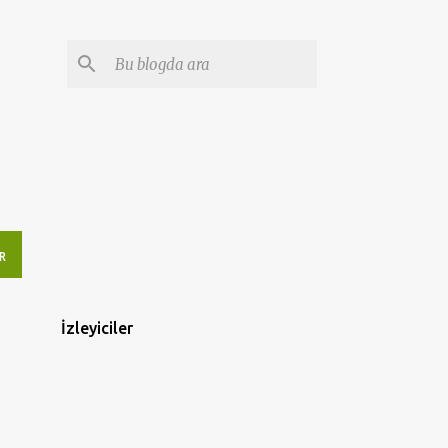
R
İzleyiciler