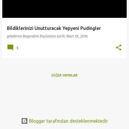
t
l
a
Bildiklerinizi Unutturacak Yepyeni Pudingler
r
gönderen
Begendim Paylastim
tarih:
Mart 18, 2016
5
DIĞER YAYINLAR
Blogger tarafından desteklenmektedir