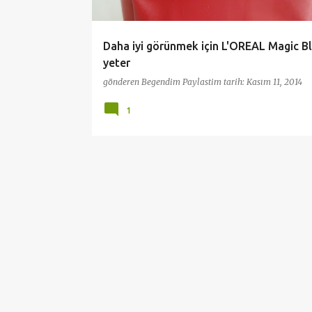
l
a
Daha iyi görünmek için L'OREAL Magic Bl
r
yeter
gönderen
Begendim Paylastim
tarih:
Kasım 11, 2014
1