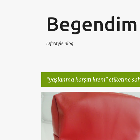
Begendim 
LifeStyle Blog
yaşlanma karşıtı krem
etiketine sah
K
CILT BAKIMI
CILTBAKIMI
KREM
L'OREAL
a
y
ı
t