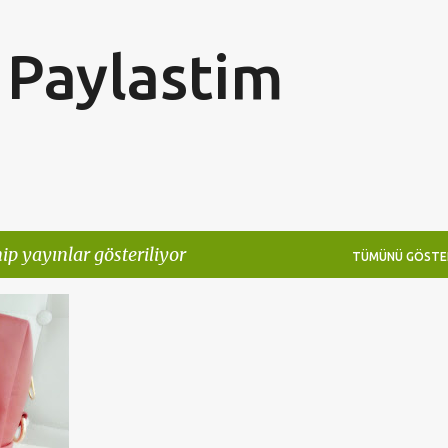
Ana içeriğe atla
Paylastim
ip yayınlar gösteriliyor
TÜMÜNÜ GÖSTE
+
1