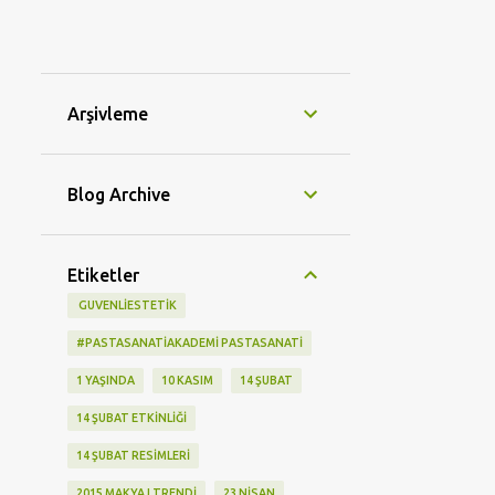
Arşivleme
Blog Archive
Etiketler
‬ GUVENLIESTETIK
#PASTASANATIAKADEMI PASTASANATI
1 YAŞINDA
10 KASIM
14 ŞUBAT
14 ŞUBAT ETKINLIĞI
14 ŞUBAT RESIMLERI
2015 MAKYAJ TRENDI
23 NISAN