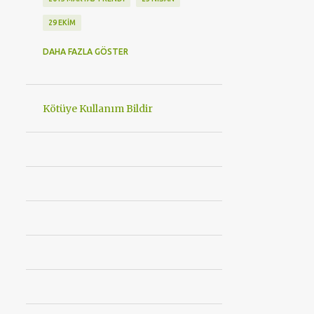
29 EKIM
29 EKIM CUMHURIYET BAYRAMI
DAHA FAZLA GÖSTER
3. İZZET BAYSAL ULUSLARARASI MUTFAK GÜNLERI
30 AĞUSTOS ZAFER BAYRAMIMIZ KUTLU OLSUN
Kötüye Kullanım Bildir
360 DERECE BAKIM
360EAST MODA
4 MEVSIM LAZER EPILASYON
4 TEKERLEKLI STAR WARS PATEN
48 SAAT KORUMA
489BAYRAMDIRHACIBEKIR
5 YILDIZLI OTEL
8 MART
8 MART KADINLAR GÜNÜ ETKINLIK
A101
ABSOLUTE NEW YORK
ACI BARBEKÜ
ACIBADEM