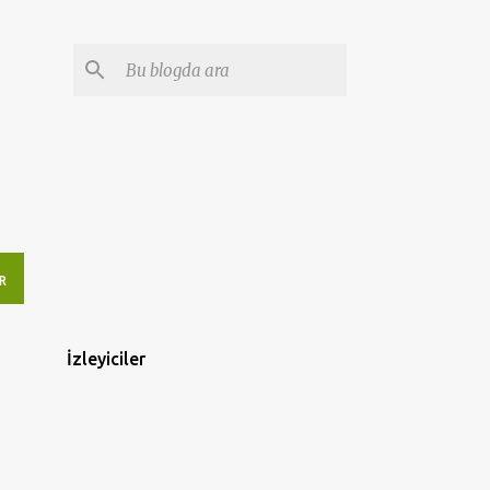
R
İzleyiciler