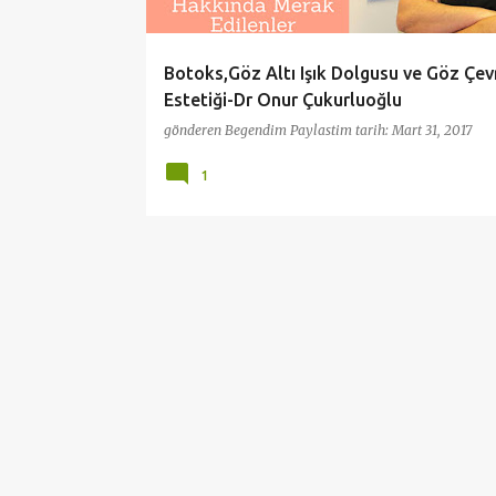
l
a
Botoks,Göz Altı Işık Dolgusu ve Göz Çev
r
Estetiği-Dr Onur Çukurluoğlu
gönderen
Begendim Paylastim
tarih:
Mart 31, 2017
1