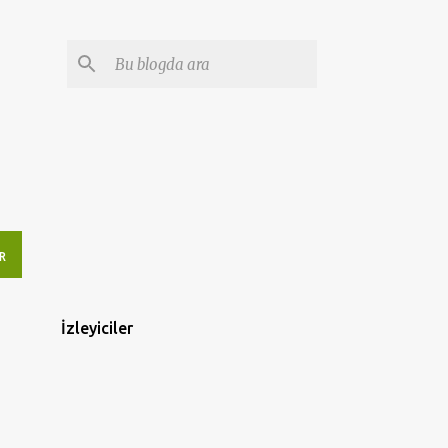
R
İzleyiciler