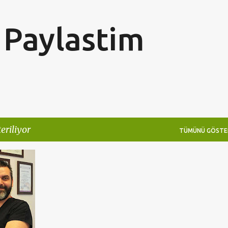
Ana içeriğe atla
Paylastim
eriliyor
TÜMÜNÜ GÖSTE
+
5