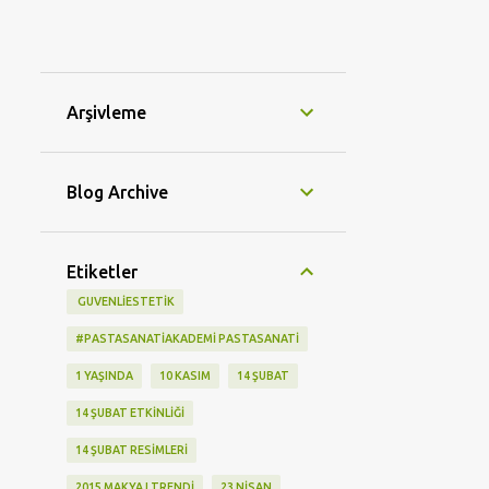
Arşivleme
Blog Archive
Etiketler
‬ GUVENLIESTETIK
#PASTASANATIAKADEMI PASTASANATI
1 YAŞINDA
10 KASIM
14 ŞUBAT
14 ŞUBAT ETKINLIĞI
14 ŞUBAT RESIMLERI
2015 MAKYAJ TRENDI
23 NISAN