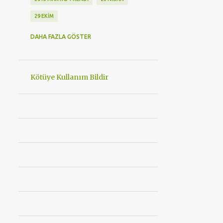
29 EKIM
29 EKIM CUMHURIYET BAYRAMI
DAHA FAZLA GÖSTER
3. İZZET BAYSAL ULUSLARARASI MUTFAK GÜNLERI
30 AĞUSTOS ZAFER BAYRAMIMIZ KUTLU OLSUN
Kötüye Kullanım Bildir
360 DERECE BAKIM
360EAST MODA
4 MEVSIM LAZER EPILASYON
4 TEKERLEKLI STAR WARS PATEN
48 SAAT KORUMA
489BAYRAMDIRHACIBEKIR
5 YILDIZLI OTEL
8 MART
8 MART KADINLAR GÜNÜ ETKINLIK
A101
ABSOLUTE NEW YORK
ACI BARBEKÜ
ACIBADEM