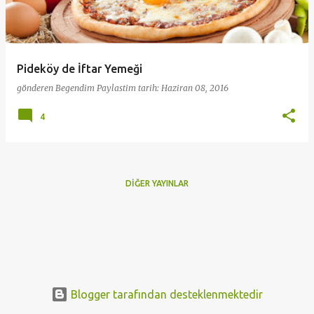
t
l
a
Pideköy de İftar Yemeği
r
gönderen
Begendim Paylastim
tarih:
Haziran 08, 2016
4
DIĞER YAYINLAR
Blogger tarafından desteklenmektedir