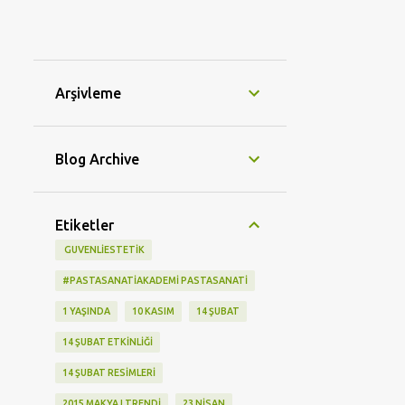
Arşivleme
Blog Archive
Etiketler
‬ GUVENLIESTETIK
#PASTASANATIAKADEMI PASTASANATI
1 YAŞINDA
10 KASIM
14 ŞUBAT
14 ŞUBAT ETKINLIĞI
14 ŞUBAT RESIMLERI
2015 MAKYAJ TRENDI
23 NISAN