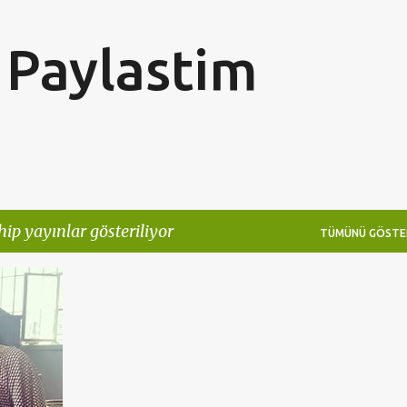
Ana içeriğe atla
Paylastim
hip yayınlar gösteriliyor
TÜMÜNÜ GÖSTE
+
4