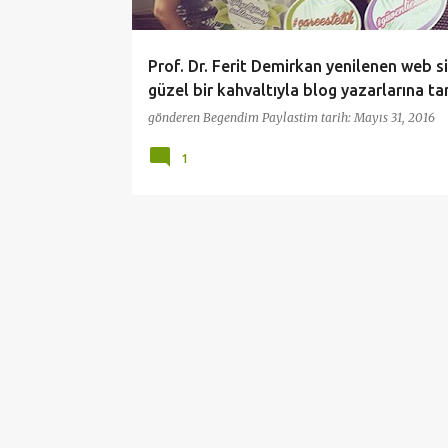
l
a
Prof. Dr. Ferit Demirkan yenilenen web si
r
güzel bir kahvaltıyla blog yazarlarına tan
gönderen
Begendim Paylastim
tarih:
Mayıs 31, 2016
1