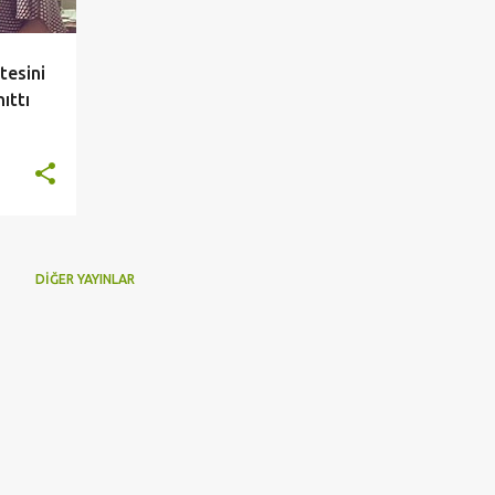
tesini
ıttı
DIĞER YAYINLAR