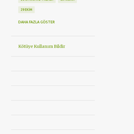
29 EKIM
29 EKIM CUMHURIYET BAYRAMI
DAHA FAZLA GÖSTER
3. İZZET BAYSAL ULUSLARARASI MUTFAK GÜNLERI
30 AĞUSTOS ZAFER BAYRAMIMIZ KUTLU OLSUN
Kötüye Kullanım Bildir
360 DERECE BAKIM
360EAST MODA
4 MEVSIM LAZER EPILASYON
4 TEKERLEKLI STAR WARS PATEN
48 SAAT KORUMA
489BAYRAMDIRHACIBEKIR
5 YILDIZLI OTEL
8 MART
8 MART KADINLAR GÜNÜ ETKINLIK
A101
ABSOLUTE NEW YORK
ACI BARBEKÜ
ACIBADEM