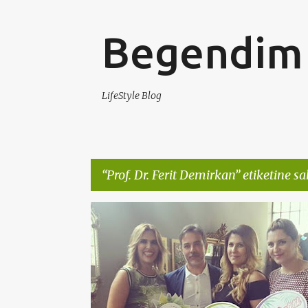
Begendim 
LifeStyle Blog
Prof. Dr. Ferit Demirkan
etiketine sa
K
‬ GUVENLIESTETIK
ÇAREESTETIK
a
y
ı
t