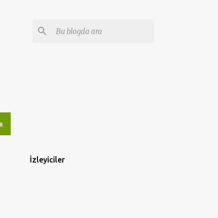
R
İzleyiciler