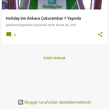
t
l
a
Holiday Inn Ankara Çukurambar 1 Yaşında
r
gönderen
Begendim Paylastim
tarih:
Kasım 30, 2015
0
DIĞER YAYINLAR
Blogger tarafından desteklenmektedir