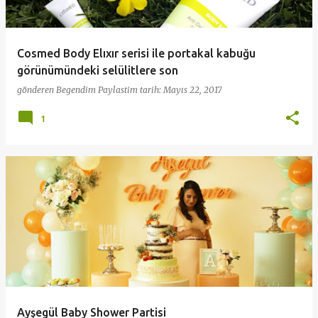
t
l
a
Cosmed Body Elıxır serisi ile portakal kabuğu
r
görünümündeki selülitlere son
gönderen
Begendim Paylastim
tarih:
Mayıs 22, 2017
1
Ayşegül Baby Shower Partisi