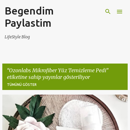
Begendim
Ana içeriğe atla
Paylastim
LifeStyle Blog
Ozonlabs Mikrofiber Yüz Temizleme Pedi
etiketine sahip yayınlar gösteriliyor
TÜMÜNÜ GÖSTER
K
a
y
ı