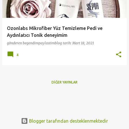
t
l
a
Ozonlabs Mikrofiber Yüz Temizleme Pedi ve
r
Aydınlatıcı Tonik deneyimim
gönderen
begendimpaylastimblog
tarih:
Mart 18, 2021
4
DIĞER YAYINLAR
Blogger tarafından desteklenmektedir