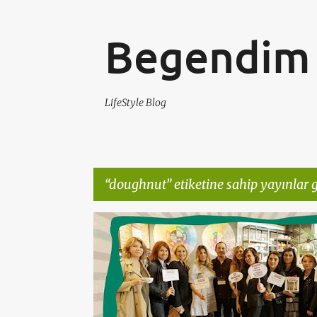
Begendim 
LifeStyle Blog
doughnut
etiketine sahip yayınlar g
K
BARISTA AKADEMI
DOUGHNUT
KAHVE TADIMI
a
y
ı