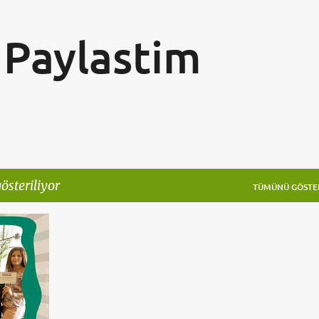
Ana içeriğe atla
Paylastim
österiliyor
TÜMÜNÜ GÖSTE
+
2