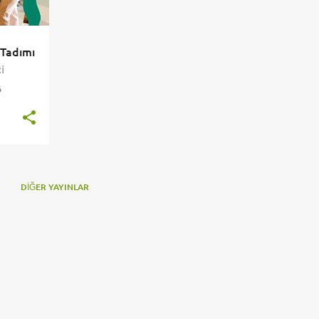
 Tadımı
i
6
DIĞER YAYINLAR