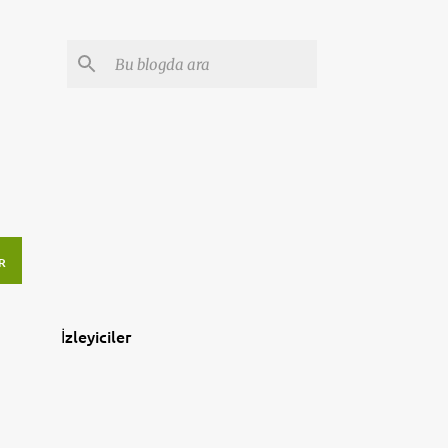
R
İzleyiciler