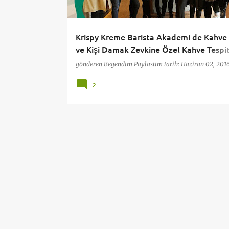
t
l
Krispy Kreme Barista Akademi de Kahve
a
ve Kişi Damak Zevkine Özel Kahve Tespit
r
workshopu
gönderen
Begendim Paylastim
tarih:
Haziran 02, 201
2