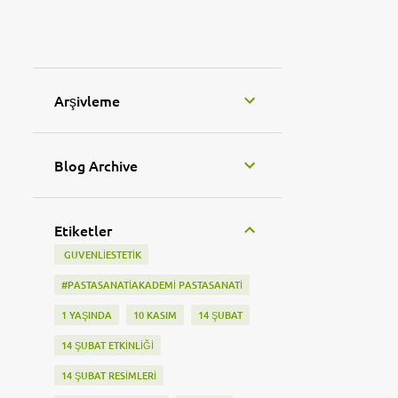
Arşivleme
Blog Archive
Etiketler
‬ GUVENLIESTETIK
#PASTASANATIAKADEMI PASTASANATI
1 YAŞINDA
10 KASIM
14 ŞUBAT
14 ŞUBAT ETKINLIĞI
14 ŞUBAT RESIMLERI