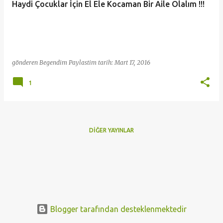
Haydi Çocuklar İçin El Ele Kocaman Bir Aile Olalım !!!
t
l
a
r
gönderen
Begendim Paylastim
tarih:
Mart 17, 2016
1
DIĞER YAYINLAR
Blogger tarafından desteklenmektedir