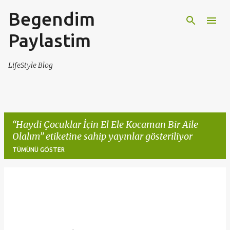
Begendim
Ana içeriğe atla
Paylastim
LifeStyle Blog
Haydi Çocuklar İçin El Ele Kocaman Bir Aile
Olalım
etiketine sahip yayınlar gösteriliyor
TÜMÜNÜ GÖSTER
K
a
y
ı